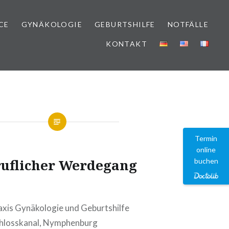
CE
GYNÄKOLOGIE
GEBURTSHILFE
NOTFÄLLE
KONTAKT
Termin
online
ruflicher Werdegang
buchen
xis Gynäkologie und Geburtshilfe
Schlosskanal, Nymphenburg