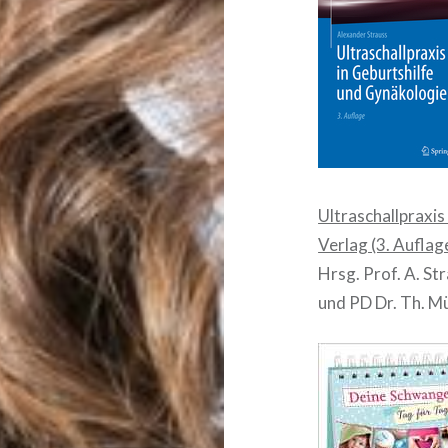
Ultraschallpraxis
Verlag (3. Aufla
Hrsg. Prof. A. St
und PD Dr. Th. Mü