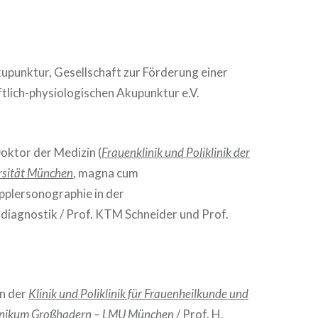
upunktur, Gesellschaft zur Förderung einer
tlich-physiologischen Akupunktur e.V.
ktor der Medizin (
Frauenklinik und Poliklinik der
rsität München
, magna cum
plersonographie in der
agnostik / Prof. KTM Schneider und Prof.
an der
Klinik und Poliklinik für Frauenheilkunde und
Klinikum Großhadern – LMU München
/ Prof. H.