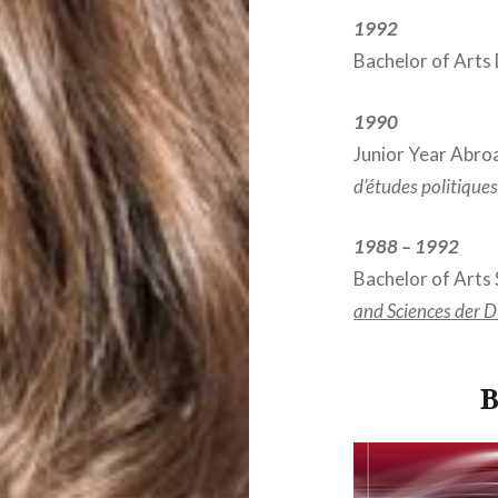
1992
Bachelor of Arts
1990
Junior Year Abroa
d’études politiques
1988 – 1992
Bachelor of Arts
and Sciences der
D
B