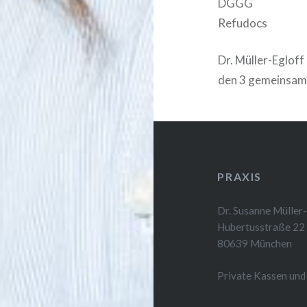
DGGG
Refudocs
Dr. Müller-Egloff
den 3 gemeinsam
PRAXIS
Dr. Susanne Müller
Hubertusstraße 22
80639 München
Private Kassen und