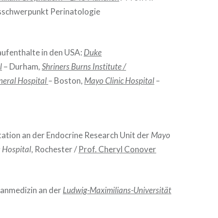
sschwerpunkt Perinatologie
aufenthalte in den USA:
Duke
l
– Durham
,
Shriners Burns Institute /
eral Hospital
–
Boston,
Mayo Clinic Hospital
–
ation an der Endocrine Research Unit der
Mayo
 Hospital
, Rochester /
Prof. Cheryl Conover
anmedizin an der
Ludwig-Maximilians-Universität