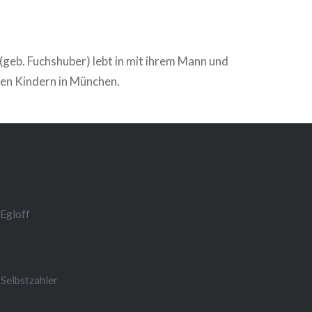
 (geb. Fuchshuber) lebt in mit ihrem Mann und
en Kindern in München.
-Egloff
 Selbstzahler